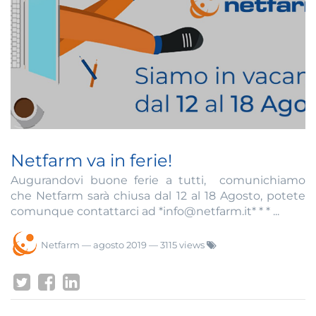
Netfarm va in ferie!
Augurandovi buone ferie a tutti, comunichiamo
che Netfarm sarà chiusa dal 12 al 18 Agosto, potete
comunque contattarci ad *info@netfarm.it* * * ...
Netfarm
—
agosto 2019
— 3115 views