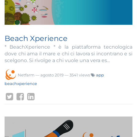
Beach Xperience
* BeachXperience * è la piattaforma tecnologica
dove chi ama il mare e chi ci lavora si incontrano e si
scelgono. Si rivolge a chi vuole una vera es...
Netfarm
—
agosto 2019
— 3541 views
app
beachxperience