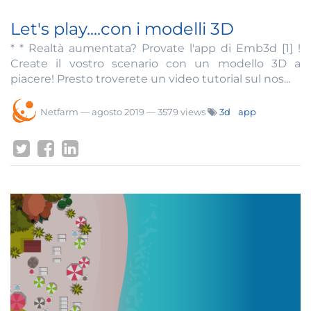
Let's play....con i modelli 3D
* * Realtà aumentata? Provate l'app di Emb3d [1] !
Create il vostro scenario con un modello 3D a
piacere! Presto troverete un video tutorial sul nos...
Netfarm
—
agosto 2019
— 3579 views
3d
app