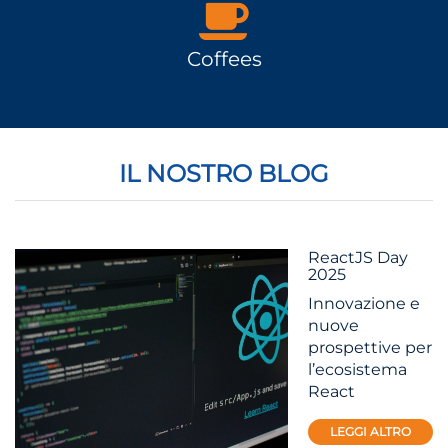
Coffees
IL NOSTRO BLOG
ReactJS Day
2025
Innovazione e
nuove
prospettive per
l’ecosistema
React
LEGGI ALTRO