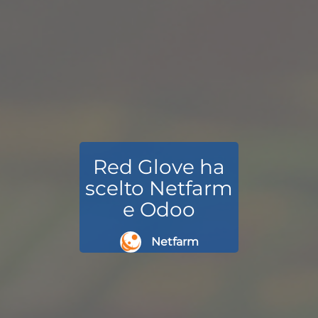
Red Glove ha
scelto Netfarm
e Odoo
Netfarm