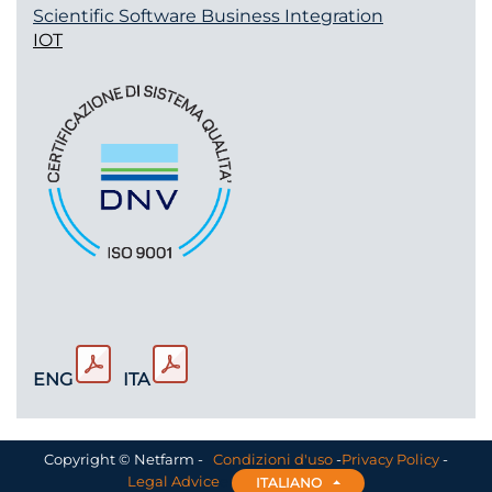
Scientific Software
Business Integration
IOT
ENG
ITA
Copyright ©
Netfarm
-
Condizioni d'uso
-
Privacy Policy
-
Legal Advice
e
ITALIANO