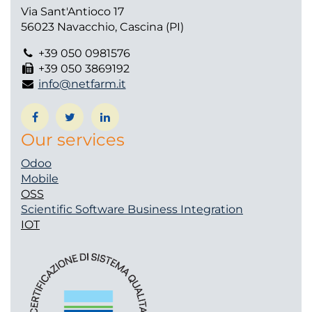
Via Sant'Antioco 17
56023 Navacchio, Cascina (PI)
+39 050 0981576
+39 050 3869192
info@netfarm.it
Our services
Odoo
Mobile
OSS
Scientific Software
Business Integration
IOT