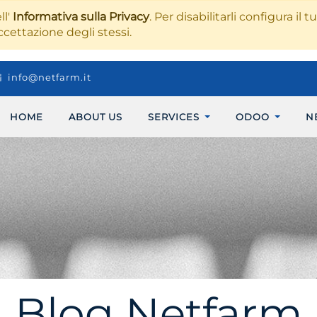
ll'
Informativa sulla Privacy
. Per disabilitarli configura il 
ccettazione degli stessi.
info@netfarm.it
HOME
ABOUT US
SERVICES
ODOO
N
Blog Netfarm