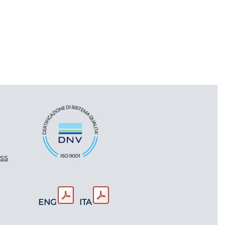
ss
ENG
ITA