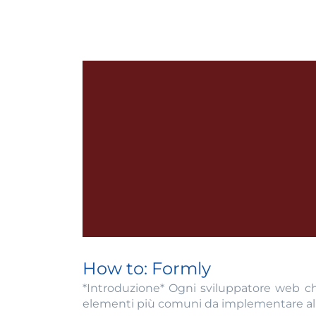
How to: Formly
*Introduzione* Ogni sviluppatore web che
elementi più comuni da implementare all'