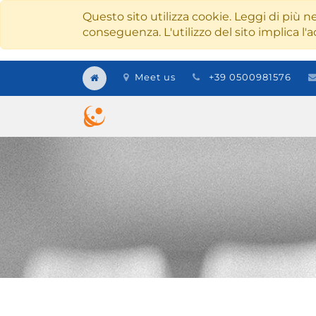
Questo sito utilizza cookie. Leggi di più ne
conseguenza. L'utilizzo del sito implica l'a
Meet us
+39 0500981576