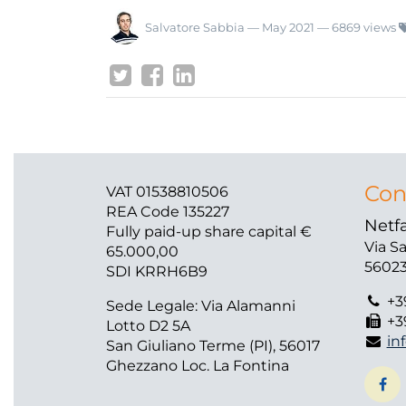
Salvatore Sabbia
—
May 2021
— 6869 views
Con
VAT 01538810506
REA Code 135227
Netfa
Fully paid-up share capital €
Via S
65.000,00
56023
SDI KRRH6B9
+3
Sede Legale: Via Alamanni
+3
Lotto D2 5A
in
San Giuliano Terme (PI), 56017
Ghezzano Loc. La Fontina