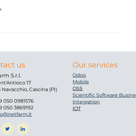
tact us
Our services
rm S.r.l.
Odoo
Mobile
ant'Antioco 17
OSS
 Navacchio, Cascina (PI)
Scientific Software
Busine
9 050 0981576
Integration
9 050 3869192
IOT
fo@netfarm.it