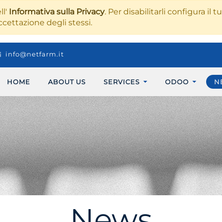
ll'
Informativa sulla Privacy
. Per disabilitarli configura il 
ccettazione degli stessi.
info@netfarm.it
HOME
ABOUT US
SERVICES
ODOO
N
News