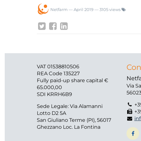
Netfarm
—
April 2019
— 3105 views
Con
VAT 01538810506
REA Code 135227
Netfa
Fully paid-up share capital €
Via S
65.000,00
56023
SDI KRRH6B9
+3
Sede Legale: Via Alamanni
+3
Lotto D2 5A
in
San Giuliano Terme (PI), 56017
Ghezzano Loc. La Fontina