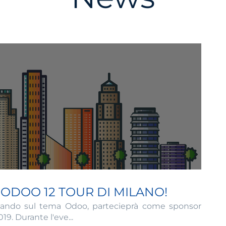
ODOO 12 TOUR DI MILANO!
zzando sul tema Odoo, partecieprà come sponsor
019. Durante l'eve...