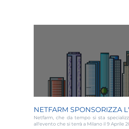
NETFARM SPONSORIZZA L'
Netfarm, che da tempo si sta speciali
all'evento che si terrà a Milano il 9 Aprile 2