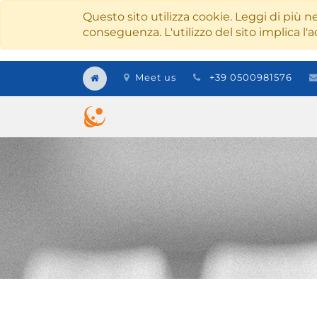
Questo sito utilizza cookie. Leggi di più ne
conseguenza. L'utilizzo del sito implica l'a
Meet us
+39 0500981576