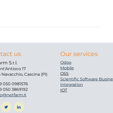
tact us
Our services
rm S.r.l.
Odoo
Mobile
ant'Antioco 17
OSS
 Navacchio, Cascina (PI)
Scientific Software
Busine
9 050 0981576
Integration
9 050 3869192
IOT
fo@netfarm.it