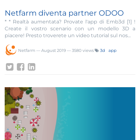
Netfarm diventa partner ODOO
* * Realtà aumentata? Provate l'app di Emb3d [1] !
Create il vostro scenario con un modello 3D a
piacere! Presto troverete un video tutorial sul nos...
Netfarm
—
August 2019
— 3580 views
3d
app