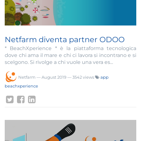
Netfarm diventa partner ODOO
* BeachXperience * è la piattaforma tecnologica
dove chi ama il mare e chi ci lavora si incontrano e si
scelgono. Si rivolge a chi vuole una vera es...
Netfarm
—
August 2019
— 3542 views
app
beachxperience