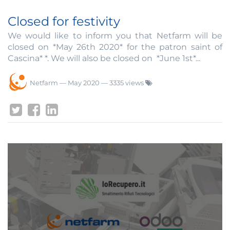
Closed for festivity
We would like to inform you that Netfarm will be
closed on *May 26th 2020* for the patron saint of
Cascina* *. We will also be closed on *June 1st*...
Netfarm
—
May 2020
— 3335 views