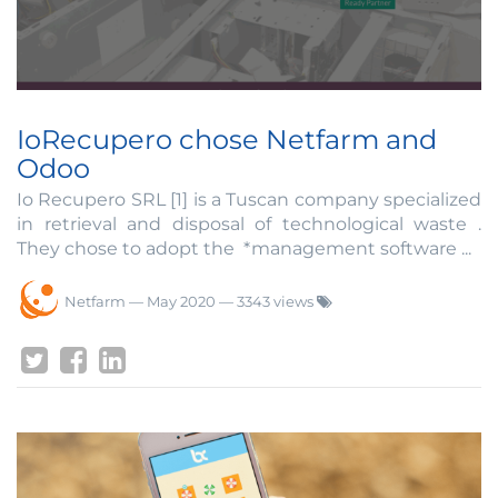
IoRecupero chose Netfarm and
Odoo
Io Recupero SRL [1] is a Tuscan company specialized
in retrieval and disposal of technological waste .
They chose to adopt the *management software ...
Netfarm
—
May 2020
— 3343 views