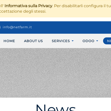
ll'
Informativa sulla Privacy
. Per disabilitarli configura il 
ccettazione degli stessi.
info@netfarm.it
HOME
ABOUT US
SERVICES
ODOO
N
News