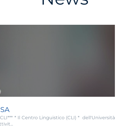
ISA
I*** * Il Centro Linguistico (CLI) * dell'Università
ivit...