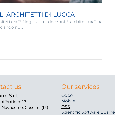
I ARCHITETTI DI LUCCA
hitettura ** Negli ultimi decenni, *l'architettura* ha
ciando nu...
tact us
Our services
rm S.r.l.
Odoo
Mobile
ant'Antioco 17
OSS
 Navacchio, Cascina (PI)
Scientific Software
Busine