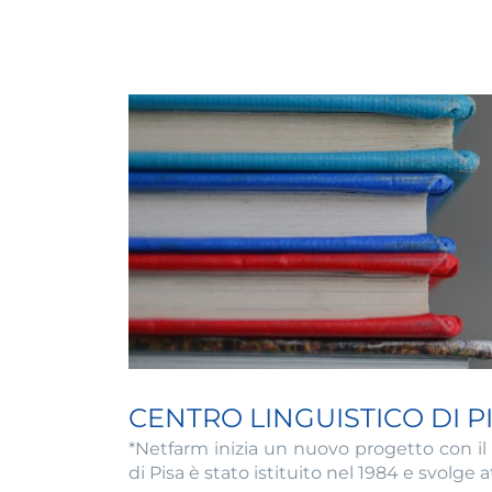
CENTRO LINGUISTICO DI P
*Netfarm inizia un nuovo progetto con il CL
di Pisa è stato istituito nel 1984 e svolge att