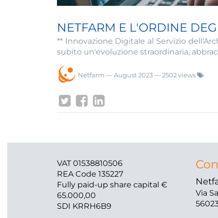
NETFARM E L'ORDINE DEGL
** Innovazione Digitale al Servizio dell'Arc
subito un'evoluzione straordinaria, abbrac
Netfarm
—
August 2023
— 2502 views
Con
VAT 01538810506
REA Code 135227
Netfa
Fully paid-up share capital €
Via S
65.000,00
56023
SDI KRRH6B9