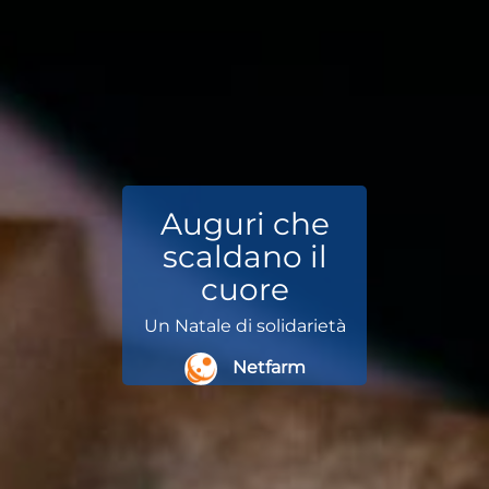
Auguri che
scaldano il
cuore
Un Natale di solidarietà
Netfarm