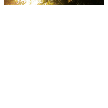
La tua coach
La tua BEA diventa parte della tua rete di
supporto sociale e ti sarà a fianco per 3
settimane, e poi ancora per 13 settimane dopo
il parto. Potrai contare sulla tua coach che: